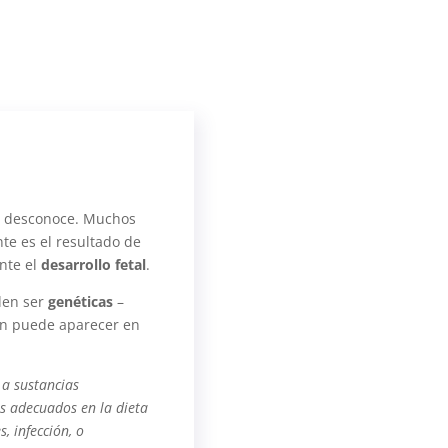
e desconoce. Muchos
te es el resultado de
nte el
desarrollo fetal
.
den ser
genéticas
–
ón puede aparecer en
 a sustancias
es adecuados en la dieta
, infección, o