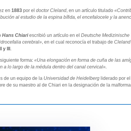
vez en
1883
por el
doctor Cleland
, en un artículo titulado
«Contrib
ción al estudio de la espina bífida, el encefalocele y la anenc
o
Hans Chiari
escribió un artículo en el
Deutsche Medizinische 
idrocefalia cerebral»
, en el cual reconocía el trabajo de
Cleland
 y III
.
 siguiente forma:
«Una elongación en forma de cuña de las amíg
en a lo largo de la médula dentro del canal cervical».
es de un equipo de la
Universidad de Heidelberg
liderado por e
re de su maestro al de Chiari en la designación de la malforma