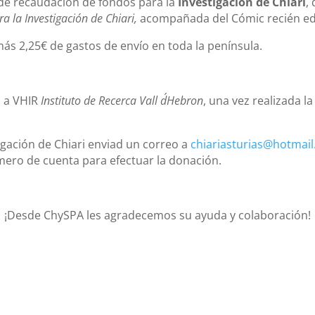
de recaudación de fondos para la
Investigación de Chiari
,
ra la Investigación de Chiari,
acompañada del Cómic recién ed
ás 2,25€ de gastos de envío en toda la península.
 a VHIR
Instituto de Recerca Vall d´Hebron
, una vez realizada l
igación de Chiari enviad un correo a
chiariasturias@hotmai
úmero de cuenta para efectuar la donación.
¡Desde ChySPA les agradecemos su ayuda y colaboración!