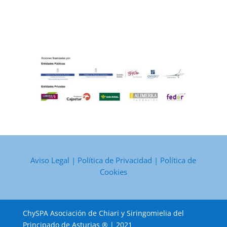
Aviso Legal
|
Política de Privacidad
|
Política de
Cookies
ChySPA Asociación de Chiari y Siringomielia del
Principado de Asturias ® | 2021