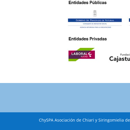
ChySPA Asociación de Chiari y Siringomielia de