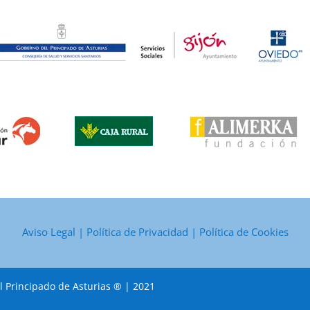
Aviso Legal
|
Política de Privacidad
|
Política de Cookies
l Principado de Asturias ® | 2021