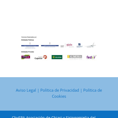
Aviso Legal
|
Política de Privacidad
|
Política de
Cookies
ChySPA Asociación de Chiari y Siringomielia del