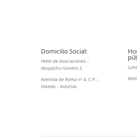
Domicilio Social:
Hor
púb
Hotel de Asociaciones –
Lune
despacho número 2
Miér
Avenida de Roma nº 4, C.P.: ,
Oviedo – Asturias