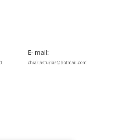
E- mail:
31
chiariasturias@hotmail.com