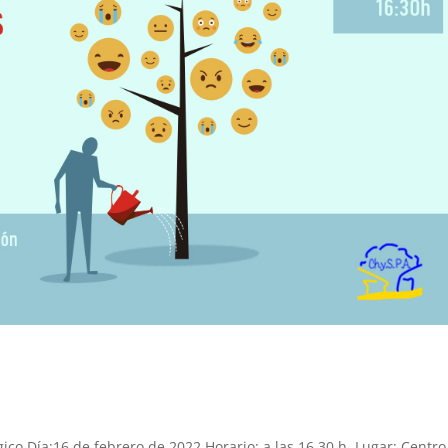
co Día:16 de febrero de 2022 Horario: a las 16,30 h. Lugar: Centro